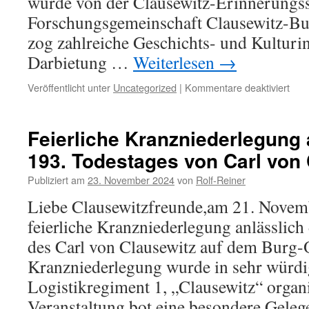
wurde von der Clausewitz-Erinnerungss
Forschungsgemeinschaft Clausewitz-Bur
zog zahlreiche Geschichts- und Kulturin
Darbietung …
Weiterlesen
→
für
Veröffentlicht unter
Uncategorized
|
Kommentare deaktiviert
Rüc
auf
die
Feierliche Kranzniederlegung 
Vera
193. Todestages von Carl von
–
zum
Publiziert am
23. November 2024
von
Rolf-Reiner
Hörs
„Der
Liebe Clausewitzfreunde,am 21. Novem
Parl
feierliche Kranzniederlegung anlässlich
des Carl von Clausewitz auf dem Burg-Os
Kranzniederlegung wurde in sehr würd
Logistikregiment 1, „Clausewitz“ organis
Veranstaltung bot eine besondere Gele