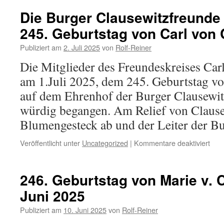
Die Burger Clausewitzfreund
245. Geburtstag von Carl von 
Publiziert am
2. Juli 2025
von
Rolf-Reiner
Die Mitglieder des Freundeskreises Car
am 1.Juli 2025, dem 245. Geburtstag vo
auf dem Ehrenhof der Burger Clausewit
würdig begangen. Am Relief von Clausew
Blumengesteck ab und der Leiter der 
für
Veröffentlicht unter
Uncategorized
|
Kommentare deaktiviert
Die
Bur
Clau
246. Geburtstag von Marie v. 
beg
Juni 2025
den
245.
Publiziert am
10. Juni 2025
von
Rolf-Reiner
Gebu
von