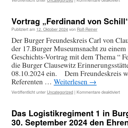
Die
Clau
Erin
Vortrag „Ferdinand von Schill
betei
sich
Publiziert am
12. Oktober 2024
von
Rolf-Reiner
erfo
Der Burger Freundeskreis Carl von Clau
an
der
der 17.Burger Museumsnacht zu einem i
17.
Geschichts-Vortrag mit dem Thema “ Fe
Bur
Mus
die Burger Clausewitz Erinnerungsstätt
08.10.2024 ein. Dem Freundeskreis wa
Referenten …
Weiterlesen
→
für
Veröffentlicht unter
Uncategorized
|
Kommentare deaktiviert
Vort
„Fer
von
Das Logistikregiment 1 in Burg
Schil
30. September 2024 den Ehr