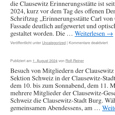
die Clausewitz Erinnerungsstätte ist se
Sep
202
2024, kurz vor dem Tag des offenen De
den
Schriftzug „Erinnerungsstätte Carl von
Ehr
„Cla
Fassade deutlich aufgewertet und optisc
gestaltet worden. Die …
Weiterlesen
→
für
Veröffentlicht unter
Uncategorized
|
Kommentare deaktiviert
Die
Fas
der
Publiziert am
1. August 2024
von
Rolf-Reiner
Erin
erhie
Besuch von Mitgliedern der Clausewitz G
am
Sektion Schweiz in der Clausewitz-Stad
05.
Sep
dem 10. bis zum Sonnabend, dem 11. M
202
mehrere Mitglieder der Clausewitz-Gesel
eine
Schweiz die Clausewitz-Stadt Burg. Wä
Besc
gemeinsamen Abendessens, am …
Weit