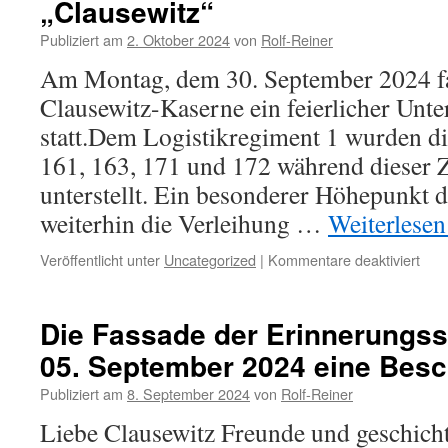
„Clausewitz“
Publiziert am
2. Oktober 2024
von
Rolf-Reiner
Am Montag, dem 30. September 2024 fa
Clausewitz-Kaserne ein feierlicher Unte
statt.Dem Logistikregiment 1 wurden di
161, 163, 171 und 172 während dieser Z
unterstellt. Ein besonderer Höhepunkt d
weiterhin die Verleihung …
Weiterlese
für
Veröffentlicht unter
Uncategorized
|
Kommentare deaktiviert
Das
Logi
1
Die Fassade der Erinnerungsst
in
05. September 2024 eine Besc
Burg
trägt
Publiziert am
8. September 2024
von
Rolf-Reiner
seit
dem
Liebe Clausewitz Freunde und geschichts
30.