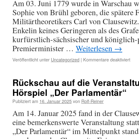
Am 03. Juni 1779 wurde in Warschau w
Carl
Sophie von Brühl geboren, die spätere 
von
Clau
Militärtheoretikers Carl von Clausewitz
Enkelin keines Geringeren als des Graf
kurfürstlich-sächsischer und königlich-
Premierminister …
Weiterlesen
→
für
Veröffentlicht unter
Uncategorized
|
Kommentare deaktiviert
246.
Gebu
von
Rückschau auf die Veranstalt
Mari
Hörspiel „Der Parlamentär“
v.
Clau
Publiziert am
16. Januar 2025
von
Rolf-Reiner
am
03.
Am 14. Januar 2025 fand in der Clausew
Juni
eine bemerkenswerte Veranstaltung statt
202
„Der Parlamentär“ im Mittelpunkt stand