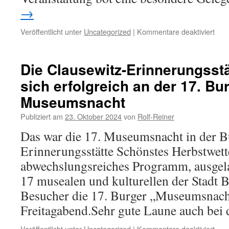
→
für
Veröffentlicht unter
Uncategorized
|
Kommentare deaktiviert
Feie
Kran
anlä
Die Clausewitz-Erinnerungsstät
des
sich erfolgreich an der 17. Bu
193.
Tod
Museumsnacht
von
Carl
Publiziert am
23. Oktober 2024
von
Rolf-Reiner
von
Das war die 17. Museumsnacht in der B
Clau
Erinnerungsstätte Schönstes Herbstwette
abwechslungsreiches Programm, ausgel
17 musealen und kulturellen der Stadt B
Besucher die 17. Burger „Museumsnac
Freitagabend.Sehr gute Laune auch be
für
Veröffentlicht unter
Uncategorized
|
Kommentare deaktiviert