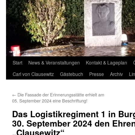
Start
News & Veranstaltungen
Kontakt & Lageplan
Carl von Clausewitz
Gästebuch
Presse
Archiv
Li
←
Die Fassade der Erinnerungsstätte erhielt am
05. September 2024 eine Beschriftung!
Das Logistikregiment 1 in Burg
30. September 2024 den Ehr
„Clausewitz“