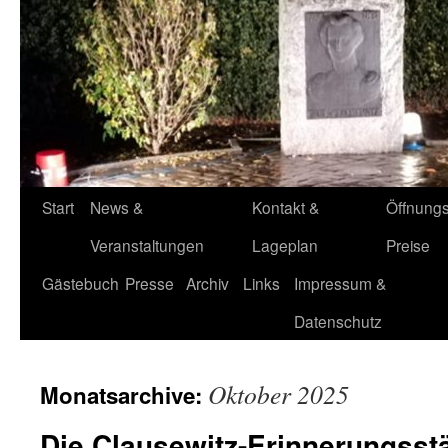
Start
News &
Kontakt &
Öffnungs
Veranstaltungen
Lageplan
Preise
Gästebuch
Presse
Archiv
Links
Impressum &
Datenschutz
Oktober 2025
Monatsarchive:
Die Clausewitz-Erinnerungsstät