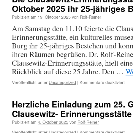
Oktober 2025 ihr 25-jähriges 
Publiziert am
19. Oktober 2025
von
Rolf-Reiner
Am Samstag den 11.10 feierte die Claus
Erinnerungsstätte, ein kulturelles musea
Burg ihr 25-jähriges Bestehen und konnt
ihren Räumen begrüßen. Dr. Rolf-Reiner
Clausewitz-Erinnerungsstätte, hielt ein
Rückblick auf diese 25 Jahre. Den …
We
für
Veröffentlicht unter
Uncategorized
|
Kommentare deaktiviert
Die
Clau
Erin
Herzliche Einladung zum 25. 
feier
Clausewitz- Erinnerungsstätte
am
11.
Publiziert am
4. Oktober 2025
von
Rolf-Reiner
Okt
202
für
Veröffentlicht unter
Uncategorized
|
Kommentare deaktiviert