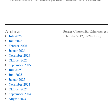
ihr
Herz
25-
Einl
jähr
zum
Bes
25.
Gebu
der
Archives
Burger Clausewitz-Erinnerungsst
Clau
Juli 2026
Schulstraße 12, 39288 Burg
Erin
Juni 2026
Februar 2026
Januar 2026
November 2025
Oktober 2025
September 2025
Juli 2025
Juni 2025
Januar 2025
November 2024
Oktober 2024
September 2024
August 2024