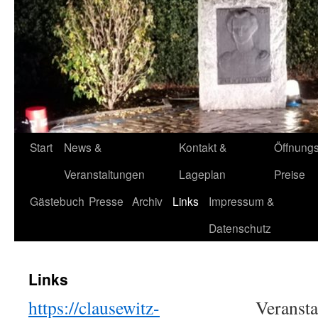
Start
News &
Kontakt &
Öffnungs
Veranstaltungen
Lageplan
Preise
Gästebuch
Presse
Archiv
Links
Impressum &
Datenschutz
Links
https://clausewitz-
Veransta