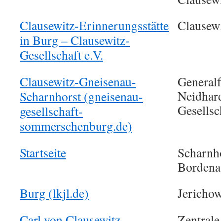
Clausewitz-Erinnerungsstätte
Clausewi
in Burg – Clausewitz-
Gesellschaft e.V.
Clausewitz-Gneisenau-
Generalf
Neidhar
Scharnhorst (gneisenau-
Gesellsc
gesellschaft-
sommerschenburg.de)
Startseite
Scharnh
Bordena
Burg (lkjl.de)
Jericho
Carl von Clausewitz
Zentral