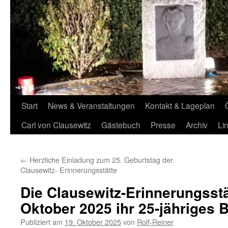
Start
News & Veranstaltungen
Kontakt & Lageplan
Carl von Clausewitz
Gästebuch
Presse
Archiv
Li
←
Herzliche Einladung zum 25. Geburtstag der
Clausewitz- Erinnerungsstätte
Die Clausewitz-Erinnerungsstät
Oktober 2025 ihr 25-jähriges 
Publiziert am
19. Oktober 2025
von
Rolf-Reiner